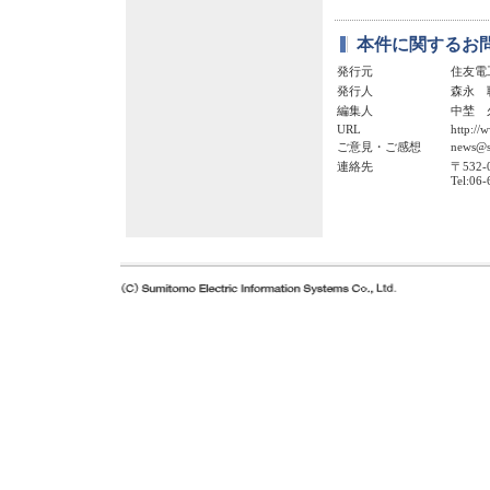
本件に関するお
発行元
住友電
発行人
森永 
編集人
中埜 
URL
http://w
ご意見・ご感想
news@se
連絡先
〒532
Tel:06