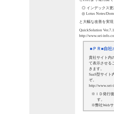
◎ インデックス
◎ Lotus Not
と大幅な改善を実現
QuickSolution
http://www.sei-info.
■ＰＲ■自
貴社サイト内
て表示させる
きます。
SaaS型サイト
ぞ。
http://www.sei-i
※ＩＤ発行
す。
※弊社Webサ