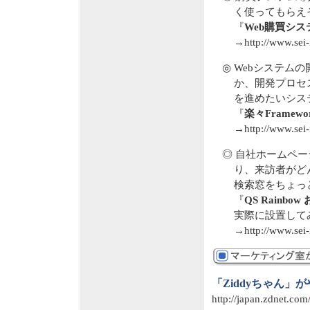
く使ってもらえ
『
Web購買シ
→
http://www.sei
◎ Webシステ
か、開発プロセ
を進めたいシステ
『
楽々Framew
→
http://www.sei
◎ 自社ホームペ
り、来訪者がど
検索窓をちょっと
『
QS Rainb
実際に設置して
→
http://www.sei-
「Ziddyちゃん」
http://japan.zdnet.co