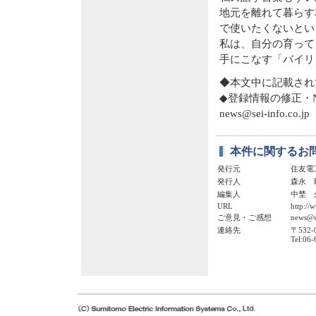
地元を離れて暮らす
で使いたくないとい
私は、自分の育って
手にこなす「バイリ
◆本文中に記載され
◆登録情報の修正・
news@sei-info.co.jp
本件に関するお
発行元
住友電
発行人
森永 
編集人
中埜 
URL
http://w
ご意見・ご感想
news@se
連絡先
〒532
Tel:06