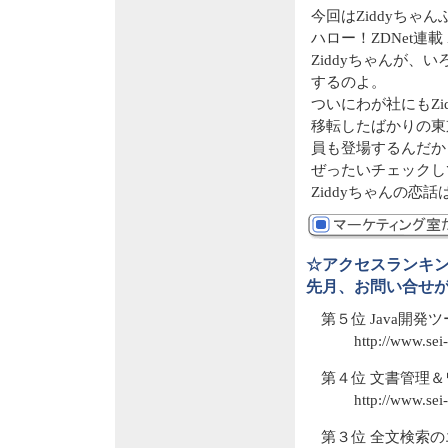
今回はZiddyちゃ
ハロー！ZDNet連
Ziddyちゃんが
するのよ。
ついにわが社にもZ
移転したばかりの東
員も登場するんだか
ぜったいチェックし
Ziddyちゃんの
☆アクセスランキ
先月、お問い合せ
第５位 Java開発ツー
http://www.sei
第４位 文書管理＆ワ
http://www.sei
第３位 全文検索のエ