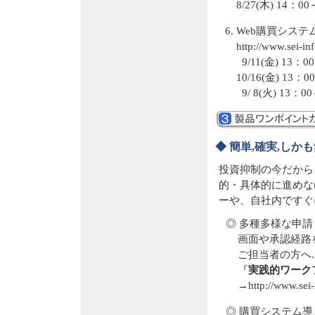
8/27(木) 1
Web購買システ
http://www.sei-in
9/11(金) 1
10/16(金) 1
9/ 8(火) 1
◆ 簡単,確実,し
投資抑制の今だから
的・具体的に進めな
ーや、自社内ですぐ
◎ 多種多様な申
画面や承認経路
ご担当者の方へ..
『
実践的ワーク
→
http://www.sei
◎ 購買システム