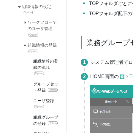
TOPフォルダごと
組織情報の設定
TOPフォルダ配下
Option
ワークフローで
のユーザ管理
Option
業務グループ
組織情報の登録
Option
組織情報の登
システム管理者でロ
録の流れ
Option
HOME画面の
>
グループセッ
ト登録
Option
ユーザ登録
Option
組織グループ
の登録
Option