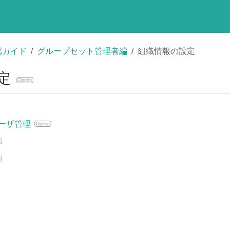
認ガイド
グループセット管理者編
組織情報の設定
定
Option
ーザ管理
Option
n
n