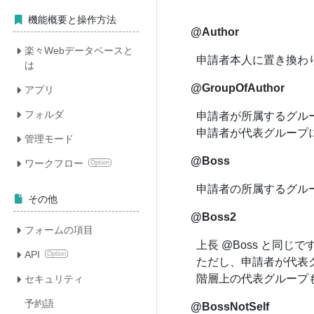
機能概要と操作方法
@Author
楽々Webデータベースと
申請者本人に置き換わ
は
@GroupOfAuthor
アプリ
フォルダ
申請者が所属するグル
申請者が代表グループ
管理モード
@Boss
ワークフロー
Option
申請者の所属するグル
その他
@Boss2
フォームの項目
上長 @Boss と同じで
API
Option
ただし、申請者が代表
階層上の代表グループ
セキュリティ
予約語
@BossNotSelf