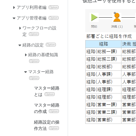
仮想ユーザを使用すると
アプリ利用者編
Option
アプリ管理者編
Option
ワークフローの設
定
Option
経路の設定
Option
経路の基礎知識
Option
マスター経路
Option
マスター経路
とは
Option
マスター経路
の作成
Option
経路設定の操
作方法
Option