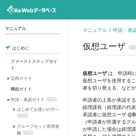
マニュアル
マニュアル
申請・承
仮想ユーザ
はじめに
Opti
ファーストステップガイ
ド
仮想ユーザ
は、申請時
活用ガイド
仮想ユーザを使用するこ
者を切り替える、などが
機能ガイド
申請・承認ガイド
申請者の上長が承認する
Option
経理課長（経理課の代表
はじめてお使いの方へ
承認者に仮想ユーザ
@B
Option
（申請者が所属するグル
グループセット管理者
が申請した場合は経理課
編
Option