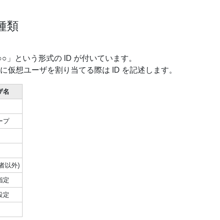
種類
○○
」という形式の ID が付いています。
に仮想ユーザを割り当てる際は ID を記述します。
ザ名
ープ
者以外)
指定
設定