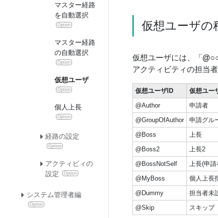
マスター経路
を自動選択
仮想ユーザの
Option
マスター経路
の自動選択
仮想ユーザには、「
@○
Option
アクティビティの担当者
仮想ユーザ
仮想ユーザID
仮想ユー
Option
@Author
申請者
個人上長
Option
@GroupOfAuthor
申請グル
@Boss
上長
経路の設定
Option
@Boss2
上長2
アクティビィの
@BossNotSelf
上長(申請
設定
Option
@MyBoss
個人上長
@Dummy
担当者未
システム管理者編
Option
@Skip
スキップ