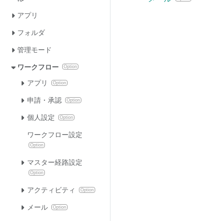
アプリ
フォルダ
管理モード
ワークフロー
Option
アプリ
Option
申請・承認
Option
個人設定
Option
ワークフロー設定
Option
マスター経路設定
Option
アクティビティ
Option
メール
Option