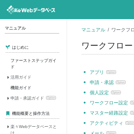
マニュアル
マニュアル
ワークフ
ワークフロー
はじめに
ファーストステップガイ
ド
アプリ
Option
活用ガイド
申請・承認
Option
機能ガイド
個人設定
Option
申請・承認ガイド
Option
ワークフロー設定
Op
マスター経路設定
機能概要と操作方法
Op
アクティビティ
Optio
楽々Webデータベースと
は
メール
Option