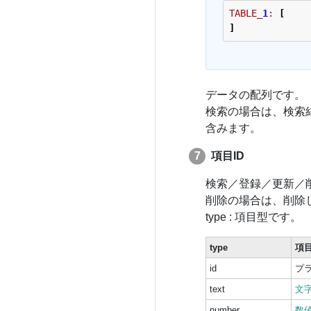
TABLE_
1
:
[
]
データの配列です。
検索の場合は、検索
含みます。
項目ID
検索／登録／更新／
削除の場合は、削除
type
: 項目型です。
type
項
id
プ
text
文字
number
数