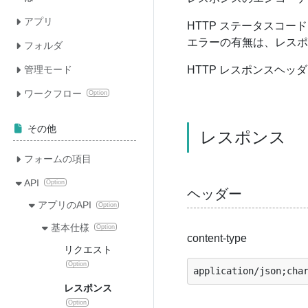
アプリ
HTTP ステータスコー
エラーの有無は、レスポ
フォルダ
管理モード
HTTP レスポンスヘッダーに 
ワークフロー
Option
その他
レスポンス
フォームの項目
API
Option
ヘッダー
アプリのAPI
Option
基本仕様
Option
content-type
リクエスト
Option
レスポンス
Option