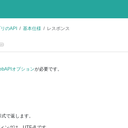
リのAPI
基本仕様
レスポンス
ion
ebAPIオプション
が必要です。
N形式で返します。
ングは、UTF-8 です。