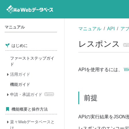
マニュアル
マニュアル
API
アプ
レスポンス
はじめに
Opt
ファーストステップガイ
ド
APIを使用するには、
W
活用ガイド
機能ガイド
申請・承認ガイド
Option
前提
機能概要と操作方法
APIの実行結果をJSO
楽々Webデータベースと
は
レスポンスのエンコーディ