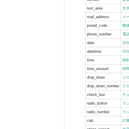
text_area
文字
mail_address
メ
postal_code
郵
phone_number
電
date
日
datetime
日
time
時
time_amount
時
drop_down
ド
drop_down_number
ドロ
check_box
チ
radio_button
ラ
radio_number
ラジ
calc
計