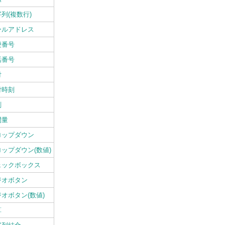
列(複数行)
ールアドレス
便番号
話番号
付
付時刻
刻
間量
ロップダウン
ップダウン(数値)
ェックボックス
ジオボタン
オボタン(数値)
算