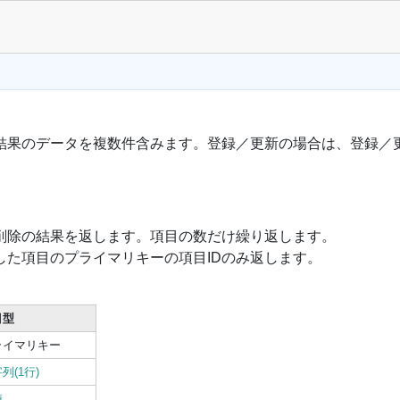
結果のデータを複数件含みます。登録／更新の場合は、登録／
削除の結果を返します。項目の数だけ繰り返します。
した項目のプライマリキーの項目IDのみ返します。
目型
ライマリキー
列(1行)
値