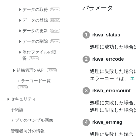
パラメータ
データの取得
Option
データの登録
Option
データの更新
Option
rkwa_status
データの削除
Option
処理に成功した場合は
添付ファイルの取
得
rkwa_errcode
Option
組織管理のAPI
Option
処理に失敗した場合
エラーコードは、
エ
エラーコード一覧
Option
rkwa_errorcount
セキュリティ
処理に失敗した場合
予約語
処理に失敗した場合
アプリのサンプル画像
rkwa_errmsg
管理者向けの情報
処理に失敗した場合