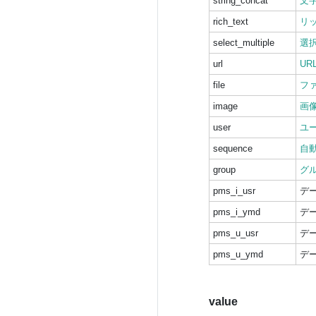
string_concat
文
rich_text
リ
select_multiple
選
url
UR
file
フ
image
画
user
ユ
sequence
自
group
グ
pms_i_usr
デ
pms_i_ymd
デ
pms_u_usr
デ
pms_u_ymd
デ
value