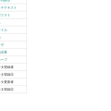
字列結合
ッチテキスト
択リスト
L
ァイル
像
ーザ
動採番
ループ
ータ登録者
ータ登録日
ータ更新者
ータ登録日