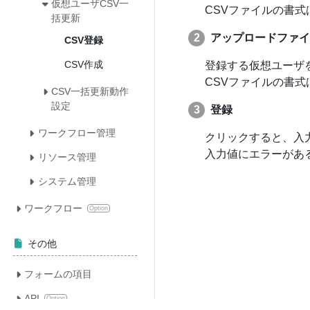
仮想ユーザCSV一
CSVファイルの書式
括更新
アップロードファイ
CSV登録
CSV作成
登録する仮想ユーザ
CSVファイルの書式
CSV一括更新動作
設定
登録
ワークフロー管理
クリックすると、入
入力値にエラーがあ
リソース管理
システム管理
ワークフロー
Option
その他
フォームの項目
API
Option