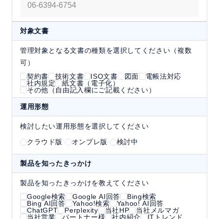
対象文書
管理対象となる文書の種類を選択してください（複数
可）
契約書
技術文書
ISO文書
図面
電帳法対応
社内規定
紙文書（電子化）
その他（自由記入欄にご記載ください）
運用形態
検討したい運用形態を選択してください
クラウド版
オンプレ版
検討中
製品を知ったきっかけ
製品を知ったきっかけを教えてください
Google検索
Google AI回答
Bing検索
Bing AI回答
Yahoo!検索
Yahoo! AI回答
ChatGPT
Perplexity
当社HP
当社メルマガ
当社営業
パートナー様
社内紹介
ITトレンド